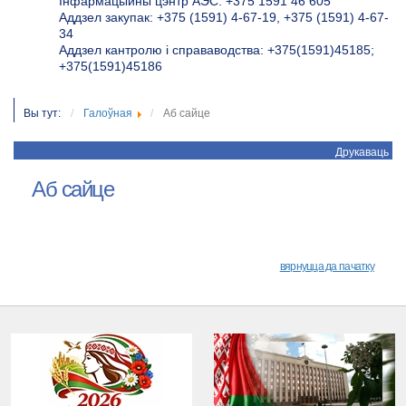
Інфармацыйны цэнтр АЭС: +375 1591 46 605
Аддзел закупак: +375 (1591) 4-67-19, +375 (1591) 4-67-
34
Аддзел кантролю і справаводства: +375(1591)45185;
+375(1591)45186
Вы тут:
Галоўная
Аб сайце
Друкаваць
Аб сайце
вярнуцца да пачатку