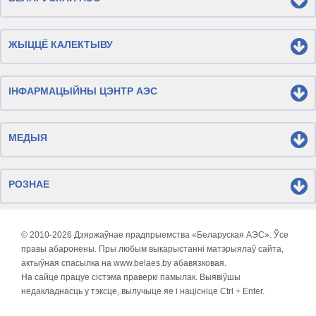
ЖЫЦЦЁ КАЛЕКТЫВУ
ІНФАРМАЦЫЙНЫ ЦЭНТР АЭС
МЕДЫЯ
РОЗНАЕ
© 2010-
2026 Дзяржаўнае прадпрыемства «Беларуская АЭС». Ўсе
правы абаронены. Пры любым выкарыстанні матэрыялаў сайта,
актыўная спасылка на www.belaes.by абавязковая.
На сайце працуе сістэма праверкі памылак. Выявіўшы
недакладнасць у тэксце, вылучыце яе і націсніце Ctrl + Enter.