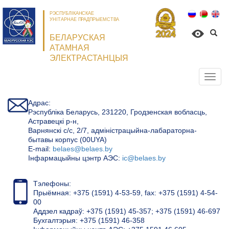
РЭСПУБЛІКАНСКАЕ
УНІТАРНАЕ ПРАДПРЫЕМСТВА
БЕЛАРУСКАЯ
АТАМНАЯ
ЭЛЕКТРАСТАНЦЫЯ
Откр
нави
Адрас:
Рэспубліка Беларусь, 231220, Гродзенская вобласць,
Астравецкі р-н,
Варнянскі с/с, 2/7, адміністрацыйна-лабараторна-
бытавы корпус (00UYA)
Е-mail:
belaes@belaes.by
Інфармацыйны цэнтр АЭС:
ic@belaes.by
Тэлефоны:
Прыёмная: +375 (1591) 4-53-59, fax: +375 (1591) 4-54-
00
Аддзел кадраў: +375 (1591) 45-357; +375 (1591) 46-697
Бухгалтэрыя: +375 (1591) 46-358